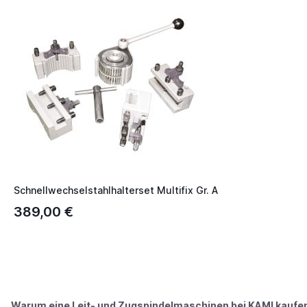
Schnellwechselstahlhalterset Multifix Gr. A
389,00 €
Warum eine Leit- und Zugspindelmaschinen bei KAMI kaufe