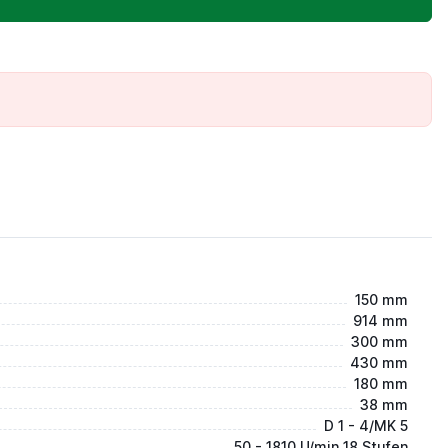
150 mm
914 mm
300 mm
430 mm
180 mm
38 mm
D 1 - 4/MK 5
50 - 1810 U/min 18 Stufen