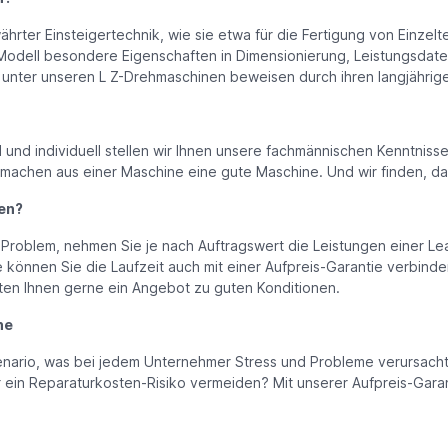
rter Einsteigertechnik, wie sie etwa für die Fertigung von Einzelt
odell besondere Eigenschaften in Dimensionierung, Leistungsdaten
e unter unseren L Z-Drehmaschinen beweisen durch ihren langjähri
l und individuell stellen wir Ihnen unsere fachmännischen Kenntniss
 machen aus einer Maschine eine gute Maschine. Und wir finden, das
en?
n Problem, nehmen Sie je nach Auftragswert die Leistungen einer Le
önnen Sie die Laufzeit auch mit einer Aufpreis-Garantie verbinde
iten Ihnen gerne ein Angebot zu guten Konditionen.
ne
enario, was bei jedem Unternehmer Stress und Probleme verursacht.
er ein Reparaturkosten-Risiko vermeiden? Mit unserer Aufpreis-Gara