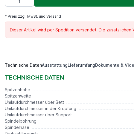
* Preis zzgl. MwSt. und Versand
Dieser Artikel wird per Spedition versendet. Die zusätzlichen
Technische Daten
Ausstattung
Lieferumfang
Dokumente & Vid
DKM 300.914 -1
Preis auf Anfrage*
TECHNISCHE DATEN
Spitzenhöhe
Spitzenweite
Umlaufdurchmesser über Bett
Umlaufdurchmesser in der Kröpfung
Umlaufdurchmesser über Support
Spindelbohrung
Spindelnase
Drehzahlbereich