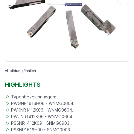
Abbildung ähnlich
HIGHLIGHTS
Typenbezeichnungen:
PWGNR1616H06 - WNMG0604..
PWKNR1412K06 - WNMG0604..
PWUNR1412K06 - WNMG0604..
PSSNR1412K09 - SNMG0903..
PSSNR1616H09 - SNMG0903..