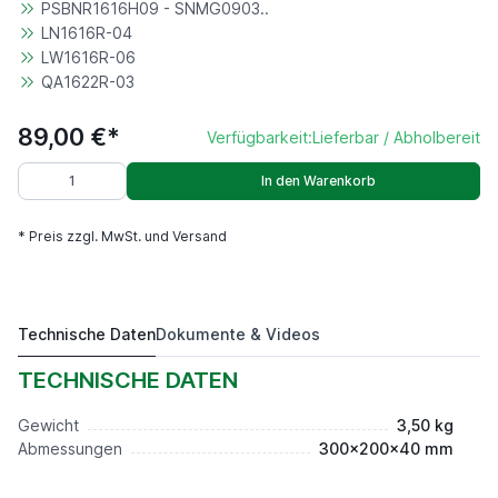
PSBNR1616H09 - SNMG0903..
LN1616R-04
LW1616R-06
QA1622R-03
89,00 €*
Verfügbarkeit:
Lieferbar / Abholbereit
In den Warenkorb
* Preis zzgl. MwSt. und Versand
Technische Daten
Dokumente & Videos
16 mm mit Wendeplattensystem 9 teilig
89,00 €*
TECHNISCHE DATEN
Gewicht
3,50 kg
Abmessungen
300x200x40 mm