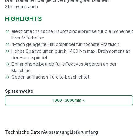
Drehmomenten bei gleichzeitig energieeffizientem
Stromverbrauch.
HIGHLIGHTS
elektromechanische Hauptspindelbremse für die Sicherheit
Ihrer Mitarbeiter
4-fach gelagerte Hauptspindel für höchste Präzision
Hohes Spanvolumen durch 1400 Nm max. Drehmoment an
der Hauptspindel
Einhandhebelbetrieb für effektives Arbeiten an der
Maschine
Gegenlaufflächen Turcite beschichtet
Spitzenweite
1000 -3000mm
Technische Daten
Ausstattung
Lieferumfang
DKM 500 S C-Modell