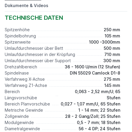
ab 24.500,00 €*
Dokumente & Videos
TECHNISCHE DATEN
Spitzenhöhe
250 mm
Spindelbohrung
105 mm
Spitzenweite
1000 -3000mm
Umlaufdurchmesser über Bett
500 mm
Umlaufdurchmesser in der Kröpfung
710 mm
Umlaufdurchmesser über Support
300 mm
Drehzahlbereich
36 - 1600 U/min (12 Stufen)
Spindelnase
DIN 55029 Camlock D1-8
Verfahrweg X-Achse
275 mm
Verfahrweg Z1-Achse
145 mm
Bereich
0,063 - 2,52 mm/U; 65
Längsvorschübe
Stufen
Bereich Planvorschübe
0,027 - 1,07 mm/U, 65 Stufen
Metrische Gewinde
1 - 14 mm; 22 Stufen
Zollgewinde
28 - 2 Gang/Zoll; 25 Stufen
Modulgewinde
0,5 - 7 mm; 18 Stufen
Diametralgewinde
56 - 4 DP; 24 Stufen