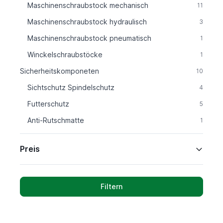
Maschinenschraubstock mechanisch
11
Maschinenschraubstock hydraulisch
3
Maschinenschraubstock pneumatisch
1
Winckelschraubstöcke
1
Sicherheitskomponeten
10
Sichtschutz Spindelschutz
4
Futterschutz
5
Anti-Rutschmatte
1
Preis
Filtern