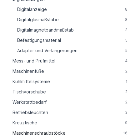
Digitalanzeige
8
Digitalglasmaßstäbe
8
Digitalmagnetbandmaßstab
3
Befestigungsmaterial
5
Adapter und Verlängerungen
5
Mess- und Prüfmittel
4
Maschinenfüße
2
Kühlmittelsysteme
1
Tischvorschübe
2
Werkstattbedarf
2
Betriebsleuchten
3
Kreuztische
9
Maschinenschraubstöcke
16