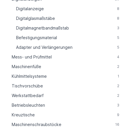
Digitalanzeige
8
Digitalglasmaßstäbe
8
Digitalmagnetbandmaßstab
3
Befestigungsmaterial
5
Adapter und Verlängerungen
5
Mess- und Prüfmittel
4
Maschinenfüße
2
Kühlmittelsysteme
1
Tischvorschübe
2
Werkstattbedarf
2
Betriebsleuchten
3
Kreuztische
9
Maschinenschraubstöcke
16