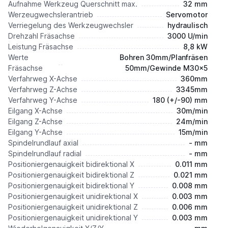
Aufnahme Werkzeug Querschnitt max.
32 mm
Werzeugwechslerantrieb
Servomotor
Verriegelung des Werkzeugwechsler
hydraulisch
Drehzahl Fräsachse
3000 U/min
Leistung Fräsachse
8,8 kW
Werte
Bohren 30mm/Planfräsen
Fräsachse
50mm/Gewinde M30x5
Verfahrweg X-Achse
360mm
Verfahrweg Z-Achse
3345mm
Verfahrweg Y-Achse
180 (+/-90) mm
Eilgang X-Achse
30m/min
Eilgang Z-Achse
24m/min
Eilgang Y-Achse
15m/min
Spindelrundlauf axial
- mm
Spindelrundlauf radial
- mm
Positioniergenauigkeit bidirektional X
0.011 mm
Positioniergenauigkeit bidirektional Z
0.021 mm
Positioniergenauigkeit bidirektional Y
0.008 mm
Positioniergenauigkeit unidirektional X
0.003 mm
Positioniergenauigkeit unidirektional Z
0.006 mm
Positioniergenauigkeit unidirektional Y
0.003 mm