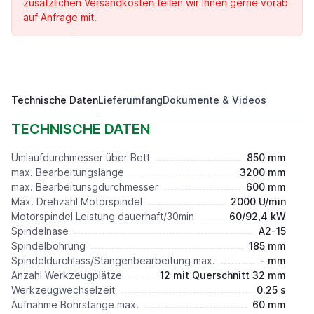
zusätzlichen Versandkosten teilen wir Ihnen gerne vorab
auf Anfrage mit.
Technische Daten
Lieferumfang
Dokumente & Videos
T 85MY/3200
Preis auf Anfrage*
TECHNISCHE DATEN
Umlaufdurchmesser über Bett
850 mm
max. Bearbeitungslänge
3200 mm
max. Bearbeitunsgdurchmesser
600 mm
Max. Drehzahl Motorspindel
2000 U/min
Motorspindel Leistung dauerhaft/30min
60/92,4 kW
Spindelnase
A2-15
Spindelbohrung
185 mm
Spindeldurchlass/Stangenbearbeitung max.
- mm
Anzahl Werkzeugplätze
12 mit Querschnitt 32 mm
Werkzeugwechselzeit
0.25 s
Aufnahme Bohrstange max.
60 mm