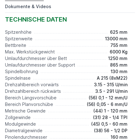
Preis auf Anfrage*
Dokumente & Videos
TECHNISCHE DATEN
Spitzenhöhe
625 mm
Spitzenweite
13000 mm
Bettbreite
755 mm
Max. Werkstückgewicht
6000 Kg
Umlaufdurchmesser über Bett
1250 mm
Umlaufdurchmesser über Support
865 mm
Spindelbohrung
130 mm
Spindelnase
A 215 (8xM22)
Drehzahlbereich vorwärts
3.15 - 315 U/min
Drehzahlbereich rückwärts
3.5 - 291 U/min
Bereich Längsvorschübe
(56) 0,1 - 12 mm/U
Bereich Planvorschübe
(56) 0,05 - 6 mm/U
Metrische Gewinde
(44) 1 - 120 mm
Zollgewinde
(31) 28 - 1/4 TPI
Modulgewinde
(45) 0,5 - 60 mm
Diametralgewinde
(38) 56 - 1/2 DP
Pinolendurchmesser
160 mm