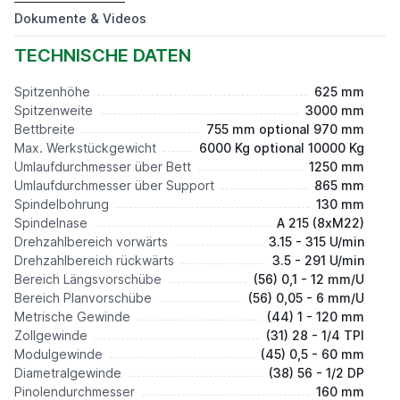
Preis auf Anfrage*
Dokumente & Videos
TECHNISCHE DATEN
Spitzenhöhe
625 mm
Spitzenweite
3000 mm
Bettbreite
755 mm optional 970 mm
Max. Werkstückgewicht
6000 Kg optional 10000 Kg
Umlaufdurchmesser über Bett
1250 mm
Umlaufdurchmesser über Support
865 mm
Spindelbohrung
130 mm
Spindelnase
A 215 (8xM22)
Drehzahlbereich vorwärts
3.15 - 315 U/min
Drehzahlbereich rückwärts
3.5 - 291 U/min
Bereich Längsvorschübe
(56) 0,1 - 12 mm/U
Bereich Planvorschübe
(56) 0,05 - 6 mm/U
Metrische Gewinde
(44) 1 - 120 mm
Zollgewinde
(31) 28 - 1/4 TPI
Modulgewinde
(45) 0,5 - 60 mm
Diametralgewinde
(38) 56 - 1/2 DP
Pinolendurchmesser
160 mm