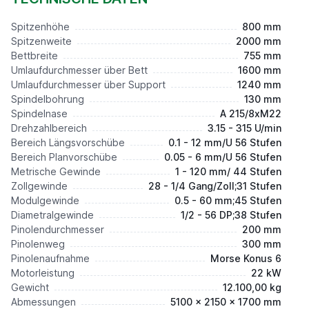
Spitzenhöhe
800 mm
Spitzenweite
2000 mm
Bettbreite
755 mm
Umlaufdurchmesser über Bett
1600 mm
Umlaufdurchmesser über Support
1240 mm
Spindelbohrung
130 mm
Spindelnase
A 215/8xM22
Drehzahlbereich
3.15 - 315 U/min
Bereich Längsvorschübe
0.1 - 12 mm/U 56 Stufen
Bereich Planvorschübe
0.05 - 6 mm/U 56 Stufen
Metrische Gewinde
1 - 120 mm/ 44 Stufen
Zollgewinde
28 - 1/4 Gang/Zoll;31 Stufen
Modulgewinde
0.5 - 60 mm;45 Stufen
Diametralgewinde
1/2 - 56 DP;38 Stufen
Pinolendurchmesser
200 mm
Pinolenweg
300 mm
Pinolenaufnahme
Morse Konus 6
Motorleistung
22 kW
Gewicht
12.100,00 kg
Abmessungen
5100 x 2150 x 1700 mm