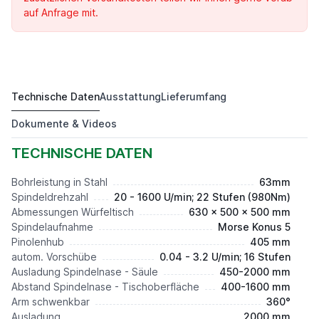
auf Anfrage mit.
Technische Daten
Ausstattung
Lieferumfang
RKM 6320
Preis auf Anfrage*
Dokumente & Videos
TECHNISCHE DATEN
Bohrleistung in Stahl
63mm
Spindeldrehzahl
20 - 1600 U/min; 22 Stufen (980Nm)
Abmessungen Würfeltisch
630 x 500 x 500 mm
Spindelaufnahme
Morse Konus 5
Pinolenhub
405 mm
autom. Vorschübe
0.04 - 3.2 U/min; 16 Stufen
Ausladung Spindelnase - Säule
450-2000 mm
Abstand Spindelnase - Tischoberfläche
400-1600 mm
Arm schwenkbar
360°
Ausladung
2000 mm