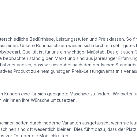
terschiedliche Bedürfnisse, Leistungsstufen und Preisklassen. So f
hinen. Unsere Bohrmaschinen weisen sich durch ein sehr gutes Pr
ybedarf. Qualität ist für uns ein wichtiger Maßstab. Das gilt auch 
 beobachten ständig den Markt und sind aus jahrelanger Erfahrung 
elbstverständlich, dass wir uns dabei nach den deutschen Standards 
tatives Produkt zu einem günstigen Preis-Leistungsverhältnis verlas
den Kunden eine für sich geeignete Maschine zu finden. Wir biete
n wir Ihnen ihre Wünsche umzusetzen.
nen selten durch moderne Varianten ausgetauscht wenn sie laufen. 
aschinen sind oft wesentlich kleiner. Dies führt dazu, dass der Pla
s vor Ort über die Möglichkeiten.