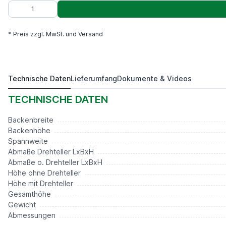
* Preis zzgl. MwSt. und Versand
Technische Daten
Lieferumfang
Dokumente & Videos
ELV 100,Niederzug Prismabacken
89,00 €*
TECHNISCHE DATEN
Backenbreite
Backenhöhe
Spannweite
Abmaße Drehteller LxBxH
Abmaße o. Drehteller LxBxH
Höhe ohne Drehteller
Höhe mit Drehteller
Gesamthöhe
Gewicht
Abmessungen