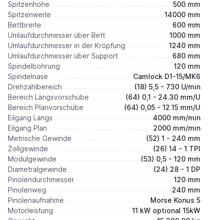
Spitzenhöhe
500 mm
Spitzenweite
14000 mm
Bettbreite
600 mm
Umlaufdurchmesser über Bett
1000 mm
Umlaufdurchmesser in der Kröpfung
1240 mm
Umlaufdurchmesser über Support
680 mm
Spindelbohrung
120 mm
Spindelnase
Camlock D1-15/MK6
Drehzahlbereich
(18) 5,5 - 730 U/min
Bereich Längsvorschübe
(64) 0,1 - 24.30 mm/U
Bereich Planvorschübe
(64) 0,05 - 12.15 mm/U
Eilgang Längs
4000 mm/min
Eilgang Plan
2000 mm/min
Metrische Gewinde
(52) 1 - 240 mm
Zollgewinde
(26) 14 - 1 TPI
Modulgewinde
(53) 0,5 - 120 mm
Diametralgewinde
(24) 28 - 1 DP
Pinolendurchmesser
120 mm
Pinolenweg
240 mm
Pinolenaufnahme
Morse Konus 5
Motorleistung
11 kW optional 15kW