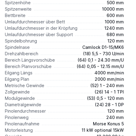
Spitzenhöhe
500 mm
Spitzenweite
10000 mm
Bettbreite
600 mm
Umlaufdurchmesser über Bett
1000 mm
Umlaufdurchmesser in der Kröpfung
1240 mm
Umlaufdurchmesser über Support
680 mm
Spindelbohrung
120 mm
Spindelnase
Camlock D1-15/MK6
Drehzahlbereich
(18) 5,5 - 730 U/min
Bereich Längsvorschübe
(64) 0,1 - 24.30 mm/U
Bereich Planvorschübe
(64) 0,05 - 12.15 mm/U
Eilgang Längs
4000 mm/min
Eilgang Plan
2000 mm/min
Metrische Gewinde
(52) 1 - 240 mm
Zollgewinde
(26) 14 - 1 TPI
Modulgewinde
(53) 0,5 - 120 mm
Diametralgewinde
(24) 28 - 1 DP
Pinolendurchmesser
120 mm
Pinolenweg
240 mm
Pinolenaufnahme
Morse Konus 5
Motorleistung
11 kW optional 15kW