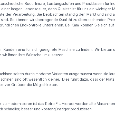
erschiedliche Bedürfnisse, Leistungsstufen und Preisklassen für I
 einer langen Lebensdauer, denn Qualität ist für uns ein wichtiger 
 der Verarbeitung. Sie beobachten ständig den Markt und sind aus
ind. So können wir überragende Qualität zu überraschenden Preisen
ündlichen Endkontrolle unterziehen. Bei Kami können Sie sich auf e
den Kunden eine für sich geeignete Maschine zu finden. Wir biete
n wir Ihnen ihre Wünsche umzusetzen.
nen selten durch moderne Varianten ausgetauscht wenn sie laufen. 
aschinen sind oft wesentlich kleiner. Dies führt dazu, dass der Pla
s vor Ort über die Möglichkeiten.
zu modernisieren ist das Retro Fit. Hierbei werden alte Maschin
 schneller, besser und kostengünstiger produzieren.