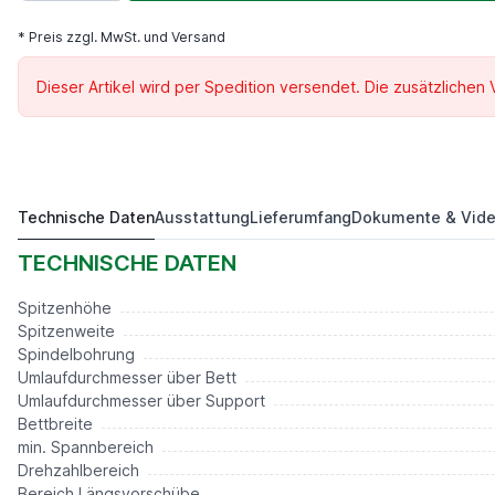
* Preis zzgl. MwSt. und Versand
Dieser Artikel wird per Spedition versendet. Die zusätzlichen
Technische Daten
Ausstattung
Lieferumfang
Dokumente & Vid
DKM 1000.2 D360 T
Preis auf Anfrage*
TECHNISCHE DATEN
Spitzenhöhe
Spitzenweite
Spindelbohrung
Umlaufdurchmesser über Bett
Umlaufdurchmesser über Support
Bettbreite
min. Spannbereich
Drehzahlbereich
Bereich Längsvorschübe