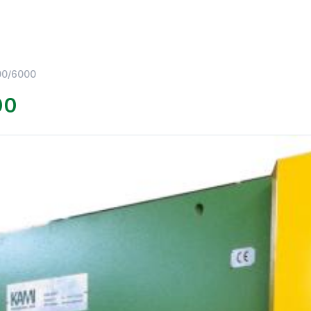
00/6000
00