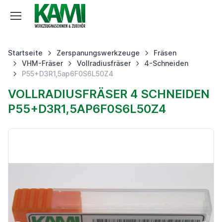
Startseite
Zerspanungswerkzeuge
Fräsen
VHM-Fräser
Vollradiusfräser
4-Schneiden
P55+D3R1,5ap6F0S6L50Z4
VOLLRADIUSFRÄSER 4 SCHNEIDEN
P55+D3R1,5AP6F0S6L50Z4