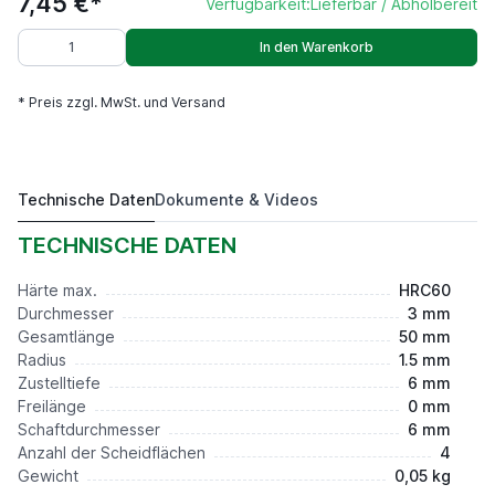
7,45 €*
Verfügbarkeit:
Lieferbar / Abholbereit
In den Warenkorb
* Preis zzgl. MwSt. und Versand
Technische Daten
Dokumente & Videos
P55+D3R1,5ap6F0S6L50Z4
7,45 €*
TECHNISCHE DATEN
Härte max.
HRC60
Durchmesser
3 mm
Gesamtlänge
50 mm
Radius
1.5 mm
Zustelltiefe
6 mm
Freilänge
0 mm
Schaftdurchmesser
6 mm
Anzahl der Scheidflächen
4
Gewicht
0,05 kg