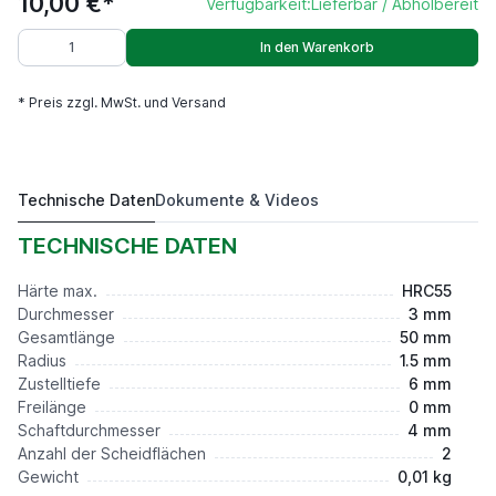
10,00 €*
Verfügbarkeit:
Lieferbar / Abholbereit
In den Warenkorb
* Preis zzgl. MwSt. und Versand
Technische Daten
Dokumente & Videos
P45+D3R1,5ap6F0S4L50Z2
10,00 €*
TECHNISCHE DATEN
Härte max.
HRC55
Durchmesser
3 mm
Gesamtlänge
50 mm
Radius
1.5 mm
Zustelltiefe
6 mm
Freilänge
0 mm
Schaftdurchmesser
4 mm
Anzahl der Scheidflächen
2
Gewicht
0,01 kg