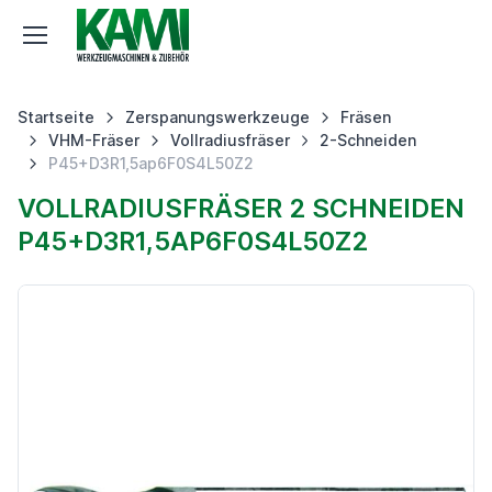
Startseite
Zerspanungswerkzeuge
Fräsen
VHM-Fräser
Vollradiusfräser
2-Schneiden
P45+D3R1,5ap6F0S4L50Z2
VOLLRADIUSFRÄSER 2 SCHNEIDEN
P45+D3R1,5AP6F0S4L50Z2