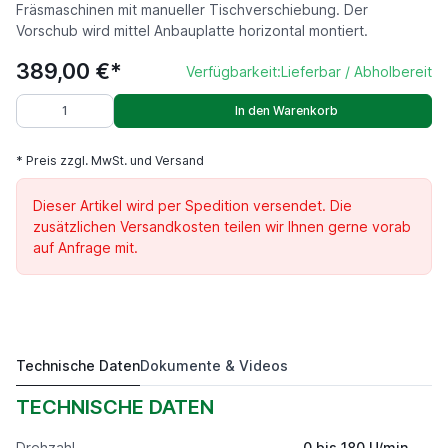
Fräsmaschinen mit manueller Tischverschiebung. Der
Vorschub wird mittel Anbauplatte horizontal montiert.
389,00 €*
Verfügbarkeit:
Lieferbar / Abholbereit
In den Warenkorb
* Preis zzgl. MwSt. und Versand
Dieser Artikel wird per Spedition versendet. Die
zusätzlichen Versandkosten teilen wir Ihnen gerne vorab
auf Anfrage mit.
Technische Daten
Dokumente & Videos
Frästischvorschub NM 18 - horizontale Ausführung -
389,00 €*
TECHNISCHE DATEN
Drehzahl
0 bis 180 U/min