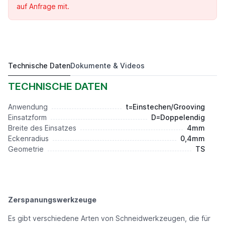
auf Anfrage mit.
Technische Daten
Dokumente & Videos
ATD404-TS AP301U
Preis auf Anfrage*
TECHNISCHE DATEN
Anwendung
t=Einstechen/Grooving
Einsatzform
D=Doppelendig
Breite des Einsatzes
4mm
Eckenradius
0,4mm
Geometrie
TS
Zerspanungswerkzeuge
Es gibt verschiedene Arten von Schneidwerkzeugen, die für