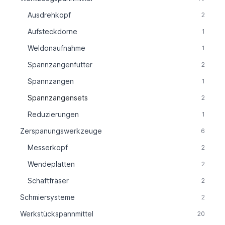
Ausdrehkopf
2
Aufsteckdorne
1
Weldonaufnahme
1
Spannzangenfutter
2
Spannzangen
1
Spannzangensets
2
Reduzierungen
1
Zerspanungswerkzeuge
6
Messerkopf
2
Wendeplatten
2
Schaftfräser
2
Schmiersysteme
2
Werkstückspannmittel
20