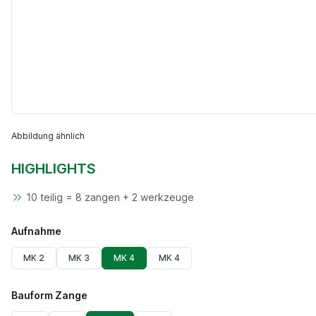
Abbildung ähnlich
HIGHLIGHTS
10 teilig = 8 zangen + 2 werkzeuge
Aufnahme
MK 2
MK 3
MK 4
MK 4
Bauform Zange