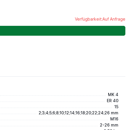
Verfügbarkeit:
Auf Anfrage
MK 4
ER 40
15
2;3;4;5;6;8;10;12;14;16;18;20;22;24;26 mm
M16
2-26 mm