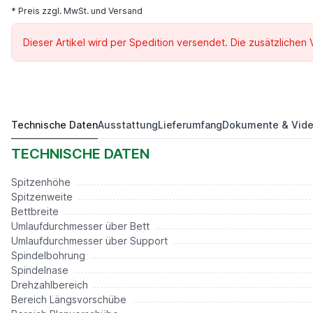
* Preis zzgl. MwSt. und Versand
Dieser Artikel wird per Spedition versendet. Die zusätzlichen
Technische Daten
Ausstattung
Lieferumfang
Dokumente & Vid
DKM 2000
Preis auf Anfrage*
TECHNISCHE DATEN
Spitzenhöhe
Spitzenweite
Bettbreite
Umlaufdurchmesser über Bett
Umlaufdurchmesser über Support
Spindelbohrung
Spindelnase
Drehzahlbereich
Bereich Längsvorschübe