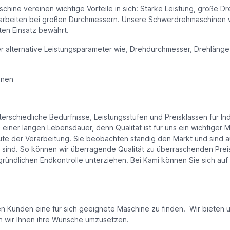
hine vereinen wichtige Vorteile in sich: Starke Leistung, große D
arbeiten bei großen Durchmessern. Unsere Schwerdrehmaschinen wu
ten Einsatz bewährt.
r alternative Leistungsparameter wie, Drehdurchmesser, Drehläng
inen
erschiedliche Bedürfnisse, Leistungsstufen und Preisklassen für I
 einer langen Lebensdauer, denn Qualität ist für uns ein wichtiger 
 der Verarbeitung. Sie beobachten ständig den Markt und sind aus
ind. So können wir überragende Qualität zu überraschenden Preisen
ündlichen Endkontrolle unterziehen. Bei Kami können Sie sich auf e
den Kunden eine für sich geeignete Maschine zu finden. Wir biete
n wir Ihnen ihre Wünsche umzusetzen.