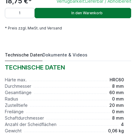
18,75 €*
Verfügbarkeit:
Lieferbar / Abholbereit
In den Warenkorb
* Preis zzgl. MwSt. und Versand
Technische Daten
Dokumente & Videos
PMHD8R0ap20F0S8L60Z4
18,75 €*
TECHNISCHE DATEN
Härte max.
HRC60
Durchmesser
8 mm
Gesamtlänge
60 mm
Radius
0 mm
Zustelltiefe
20 mm
Freilänge
0 mm
Schaftdurchmesser
8 mm
Anzahl der Scheidflächen
4
Gewicht
0,06 kg