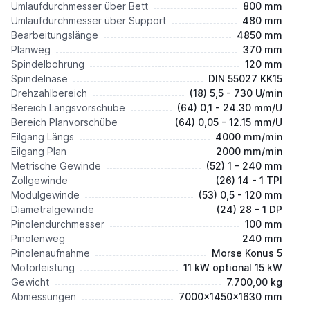
Umlaufdurchmesser über Bett
800 mm
Umlaufdurchmesser über Support
480 mm
Bearbeitungslänge
4850 mm
Planweg
370 mm
Spindelbohrung
120 mm
Spindelnase
DIN 55027 KK15
Drehzahlbereich
(18) 5,5 - 730 U/min
Bereich Längsvorschübe
(64) 0,1 - 24.30 mm/U
Bereich Planvorschübe
(64) 0,05 - 12.15 mm/U
Eilgang Längs
4000 mm/min
Eilgang Plan
2000 mm/min
Metrische Gewinde
(52) 1 - 240 mm
Zollgewinde
(26) 14 - 1 TPI
Modulgewinde
(53) 0,5 - 120 mm
Diametralgewinde
(24) 28 - 1 DP
Pinolendurchmesser
100 mm
Pinolenweg
240 mm
Pinolenaufnahme
Morse Konus 5
Motorleistung
11 kW optional 15 kW
Gewicht
7.700,00 kg
Abmessungen
7000x1450x1630 mm