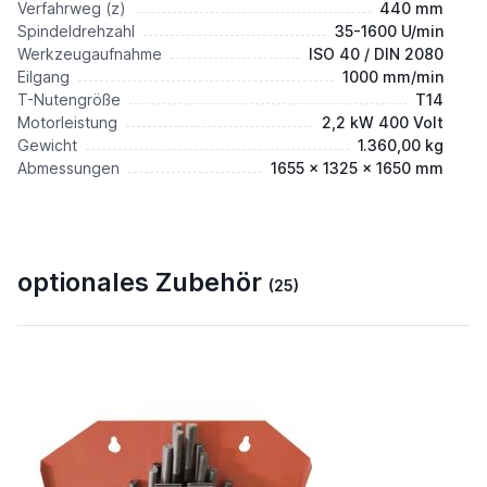
Verfahrweg (z)
440 mm
Spindeldrehzahl
35-1600 U/min
Werkzeugaufnahme
ISO 40 / DIN 2080
Eilgang
1000 mm/min
T-Nutengröße
T14
Motorleistung
2,2 kW 400 Volt
Gewicht
1.360,00 kg
Abmessungen
1655 x 1325 x 1650 mm
optionales Zubehör
(25)