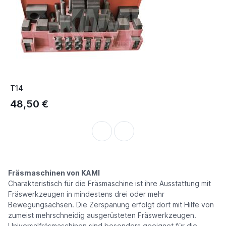
T14
M
48,50 €
P
Fräsmaschinen von KAMI
Charakteristisch für die Fräsmaschine ist ihre Ausstattung mit
Fräswerkzeugen in mindestens drei oder mehr
Bewegungsachsen. Die Zerspanung erfolgt dort mit Hilfe von
zumeist mehrschneidig ausgerüsteten Fräswerkzeugen.
Universalfräsmaschinen sind besonders geeignet für die