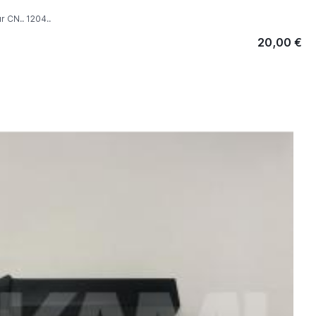
r CN.. 1204..
20,00 €