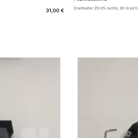
Drehhalter 25x25 rechts, 95 Grad fü
31,00 €