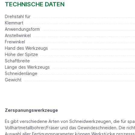
Preis auf Anfrage*
TECHNISCHE DATEN
Drehstahl für
Klemmart
Anwendungsform
Anstellwinkel
Freiwinkel
Hand des Werkzeugs
Höhe der Spitze
Schaftbreite
Länge des Werkzeugs
Schneidenlänge
Gewicht
Zerspanungswerkzeuge
Es gibt verschiedene Arten von Schneidwerkzeugen, die für s
Vollhartmetallbohrer/Fräser und das Gewindeschneiden. Die rich
Auswahl aller Fertigungsparameter können Werkstücke prozesssic