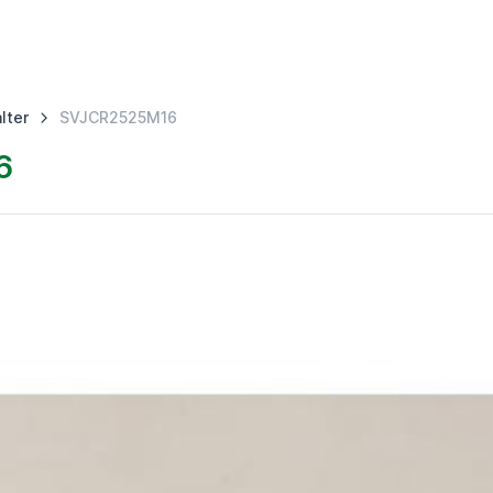
lter
SVJCR2525M16
6