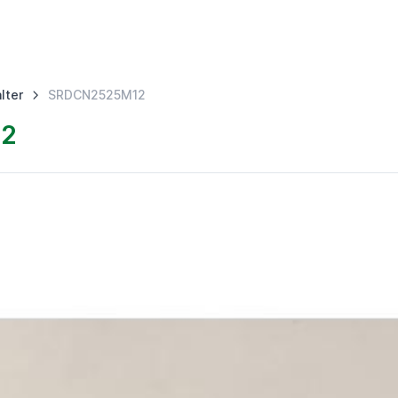
lter
SRDCN2525M12
12