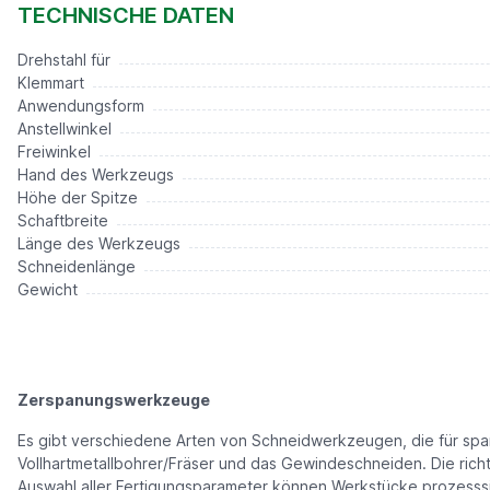
15,00 €*
TECHNISCHE DATEN
Drehstahl für
Klemmart
Anwendungsform
Anstellwinkel
Freiwinkel
Hand des Werkzeugs
Höhe der Spitze
Schaftbreite
Länge des Werkzeugs
Schneidenlänge
Gewicht
Zerspanungswerkzeuge
Es gibt verschiedene Arten von Schneidwerkzeugen, die für s
Vollhartmetallbohrer/Fräser und das Gewindeschneiden. Die rich
Auswahl aller Fertigungsparameter können Werkstücke prozesssic