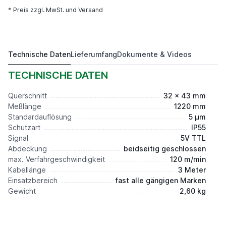
* Preis zzgl. MwSt. und Versand
Technische Daten
Lieferumfang
Dokumente & Videos
Maßstab KAMI BG 600 1220 mm
Preis auf Anfrage*
TECHNISCHE DATEN
Querschnitt
32 x 43 mm
Meßlänge
1220 mm
Standardauflösung
5 µm
Schutzart
IP55
Signal
5V TTL
Abdeckung
beidseitig geschlossen
max. Verfahrgeschwindigkeit
120 m/min
Kabellänge
3 Meter
Einsatzbereich
fast alle gängigen Marken
Gewicht
2,60 kg