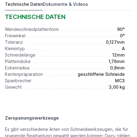
Technische Daten
Dokumente & Videos
SNMG120408E-MC3 AP301M
6,77 €*
TECHNISCHE DATEN
Wendeschneidplattenform
90°
Freiwinkel
0°
Toleranz
0,127mm
Klemmtyp
A
Schneidelänge
12mm
Plattendicke
1,76mm
Eckenradius
0,8mm
Kantenpräparation
geschliffene Schneide
Spanbrecher
MC3
Gewicht
3,00 kg
Zerspanungswerkzeuge
Es gibt verschiedene Arten von Schneidwerkzeugen, die für
spanende Bearbeitung gewählt werden können: Dazu zählen