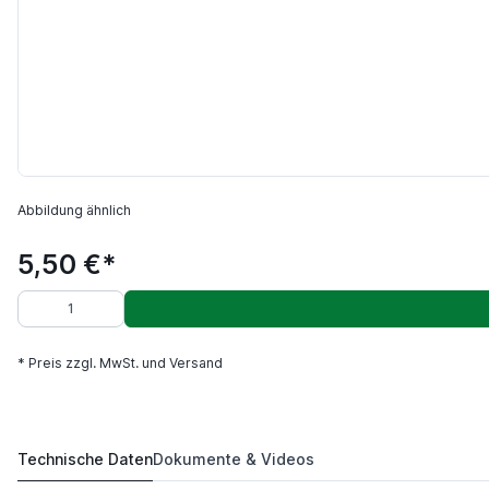
Abbildung ähnlich
5,50 €*
* Preis zzgl. MwSt. und Versand
Technische Daten
Dokumente & Videos
CCMT09T302E-PB1 AC150P