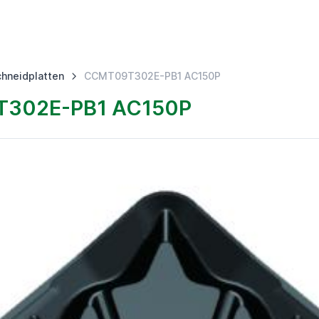
hneidplatten
CCMT09T302E-PB1 AC150P
302E-PB1 AC150P