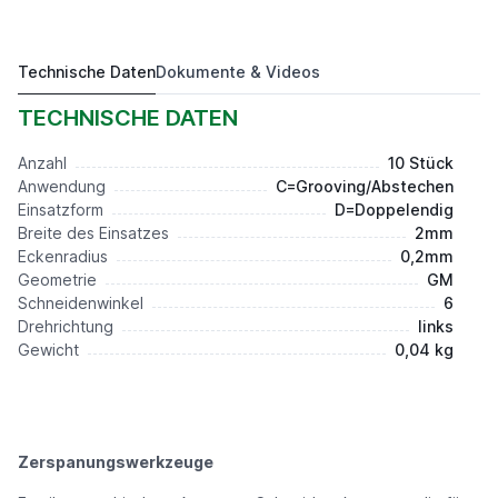
Technische Daten
Dokumente & Videos
10 Stück Drehwendeplatte ACD202-CM-6L AP301U
133,20 €*
TECHNISCHE DATEN
Anzahl
10 Stück
Anwendung
C=Grooving/Abstechen
Einsatzform
D=Doppelendig
Breite des Einsatzes
2mm
Eckenradius
0,2mm
Geometrie
GM
Schneidenwinkel
6
Drehrichtung
links
Gewicht
0,04 kg
Zerspanungswerkzeuge