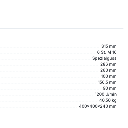
315 mm
6 St. M 16
Spezialguss
286 mm
260 mm
100 mm
156,5 mm
90 mm
1200 U/min
40,50 kg
400x400x240 mm