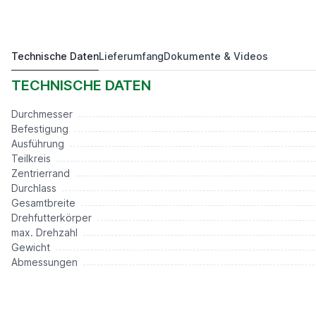
Technische Daten
Lieferumfang
Dokumente & Videos
3-B Präzisionsdrehfutter D=315, DIN6350, Guss
858,60 €*
TECHNISCHE DATEN
Durchmesser
Befestigung
Ausführung
Teilkreis
Zentrierrand
Durchlass
Gesamtbreite
Drehfutterkörper
max. Drehzahl
Gewicht
Abmessungen