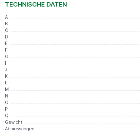
239,00 €*
TECHNISCHE DATEN
A
B
C
D
E
F
G
I
J
K
L
M
N
O
P
Q
Gewicht
Abmessungen