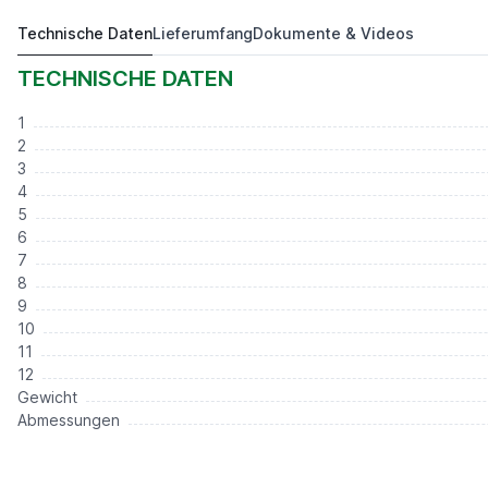
Technische Daten
Lieferumfang
Dokumente & Videos
3 - Achsen Digitalanzeige für Drehmaschinen
269,00 €*
TECHNISCHE DATEN
1
2
3
4
5
6
7
8
9
10
11
12
Gewicht
Abmessungen