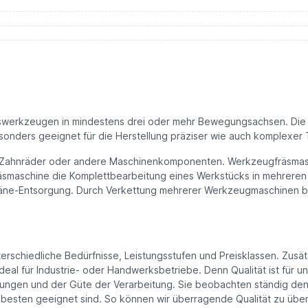
 Fräswerkzeugen in mindestens drei oder mehr Bewegungsachsen. Die 
onders geeignet für die Herstellung präziser wie auch komplexer T
e, Zahnräder oder andere Maschinenkomponenten. Werkzeugfräsmas
räsmaschine die Komplettbearbeitung eines Werkstücks in mehrer
-Entsorgung. Durch Verkettung mehrerer Werkzeugmaschinen besteh
erschiedliche Bedürfnisse, Leistungsstufen und Preisklassen. Zusät
eal für Industrie- oder Handwerksbetriebe. Denn Qualität ist für uns
ngen und der Güte der Verarbeitung. Sie beobachten ständig den M
besten geeignet sind. So können wir überragende Qualität zu überr