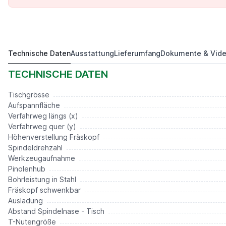
Technische Daten
Ausstattung
Lieferumfang
Dokumente & Vid
FKM 350-1 PD mit SK40
4.150,00 €*
TECHNISCHE DATEN
Tischgrösse
Aufspannfläche
Verfahrweg längs (x)
Verfahrweg quer (y)
Höhenverstellung Fräskopf
Spindeldrehzahl
Werkzeugaufnahme
Pinolenhub
Bohrleistung in Stahl
Fräskopf schwenkbar
Ausladung
Abstand Spindelnase - Tisch
T-Nutengröße