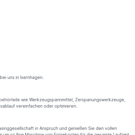
 bei uns in Isernhagen.
 Zubehörteile wie Werkzeugspannmittel, Zerspanungswerkzeuge,
sablauf vereinfachen oder optimieren.
asinggesellschaft in Anspruch und genießen Sie den vollen
n um so Ihre Maschine von Folgekosten für die gesamte Laufzeit