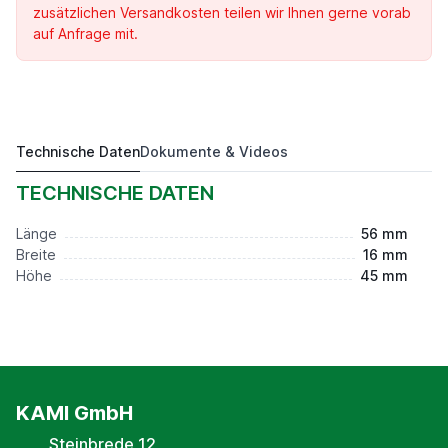
zusätzlichen Versandkosten teilen wir Ihnen gerne vorab
auf Anfrage mit.
Technische Daten
Dokumente & Videos
Backenset 3-B D=125, weich, Monoblock
Preis auf Anfrage*
TECHNISCHE DATEN
Länge
56 mm
Breite
16 mm
Höhe
45 mm
KAMI GmbH
Steinbrede 12