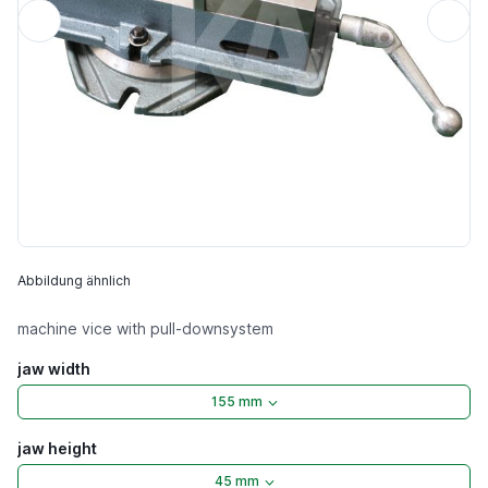
Abbildung ähnlich
machine vice with pull-downsystem
jaw width
155 mm
jaw height
45 mm