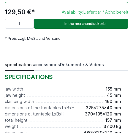
129,50 €*
Availability:
Lieferbar / Abholbereit
In the merchandisekorb
* Preis zzgl. MwSt. und Versand
specifications
accessoiries
Dokumente & Videos
ELV 150E,Niederzug Prisma
129,50 €*
SPECIFICATIONS
jaw width
155 mm
jaw height
45 mm
clamping width
160 mm
dimensions of the turntables LxBxH
325x275x40 mm
dimensions o. turntable LxBxH
370x195x120 mm
total height
157 mm
weight
37,00 kg
dimensions
480x320x210 mm