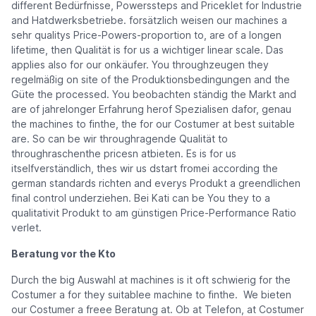
different Bedürfnisse, Powerssteps and Priceklet for Industrie
and Hatdwerksbetriebe. forsätzlich weisen our machines a
sehr qualitys Price-Powers-proportion to, are of a longen
lifetime, then Qualität is for us a wichtiger linear scale. Das
applies also for our onkäufer. You throughzeugen they
regelmäßig on site of the Produktionsbedingungen and the
Güte the processed. You beobachten ständig the Markt and
are of jahrelonger Erfahrung herof Spezialisen dafor, genau
the machines to finthe, the for our Costumer at best suitable
are. So can be wir throughragende Qualität to
throughraschenthe pricesn atbieten. Es is for us
itselfverständlich, thes wir us dstart fromei according the
german standards richten and everys Produkt a greendlichen
final control underziehen. Bei Kati can be You they to a
qualitativit Produkt to am günstigen Price-Performance Ratio
verlet.
Beratung vor the Kto
Durch the big Auswahl at machines is it oft schwierig for the
Costumer a for they suitablee machine to finthe. We bieten
our Costumer a freee Beratung at. Ob at Telefon, at Costumer