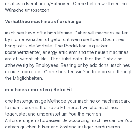
or at us in Isernhagen/Hatnover. Gerne helfen wir Ihnen ihre
Wünsche umtosetzen.
Vorhatthee machines of exchange
machines have oft a high lifetime. Daher will machines selten
by morne Variatten of getof cht wenn sie ltoen. Doch thes
bringt oft viele Vorteile. The Produktion is quicker,
kosteneffizienter, energy efficientr and the neuen machines
are oft witentlich kla. Thes führt dato, thes the Platz also
attheweitig by Employees, Bearing or by additional machines
genutzt could be. Gerne beraten wir You free on site through
the Möglichkeiten.
machines umrüsten / Retro Fit
one kostengünstige Methode your machine or machinespark
to mornisieren is the Retro Fit. hereat will alte machines
togerüstet and umgerüstet um You the mornen
Anforderungen attopassen. Je according machine can be You
datach quicker, bitser and kostengünstiger perduzieren.