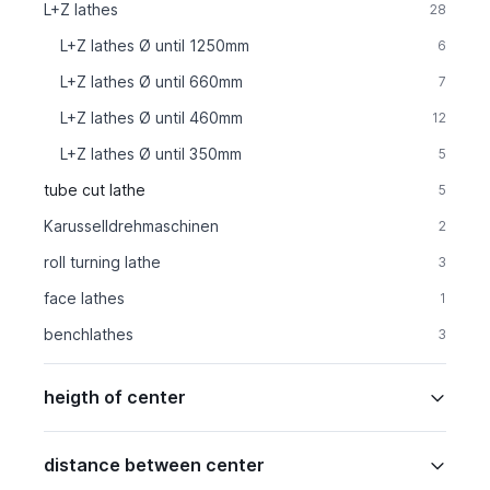
L+Z lathes
28
L+Z lathes Ø until 1250mm
6
L+Z lathes Ø until 660mm
7
L+Z lathes Ø until 460mm
12
L+Z lathes Ø until 350mm
5
tube cut lathe
5
Karusselldrehmaschinen
2
roll turning lathe
3
face lathes
1
benchlathes
3
heigth of center
distance between center