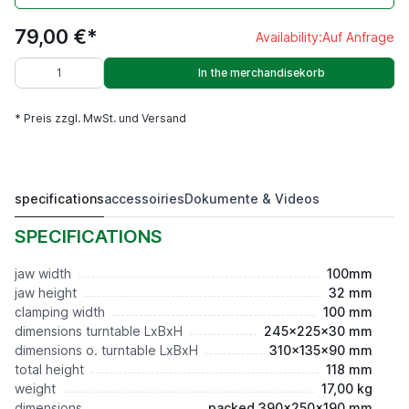
79,00 €*
Availability:
Auf Anfrage
In the merchandisekorb
* Preis zzgl. MwSt. und Versand
specifications
accessoiries
Dokumente & Videos
ELV 100,Niederzug
79,00 €*
SPECIFICATIONS
jaw width
100mm
jaw height
32 mm
clamping width
100 mm
dimensions turntable LxBxH
245x225x30 mm
dimensions o. turntable LxBxH
310x135x90 mm
total height
118 mm
weight
17,00 kg
dimensions
packed 390x250x190 mm