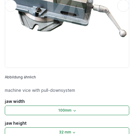
Abbildung ähnlich
machine vice with pull-downsystem
jaw width
100mm
jaw height
32 mm