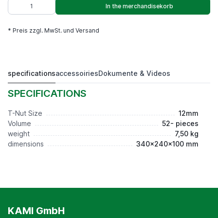
In the merchandisekorb
* Preis zzgl. MwSt. und Versand
specifications
accessoiries
Dokumente & Videos
T12
42,00 €*
SPECIFICATIONS
T-Nut Size
12mm
Volume
52- pieces
weight
7,50 kg
dimensions
340x240x100 mm
KAMI GmbH