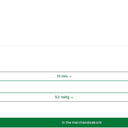
10 mm
52-teilig
In the merchandisekorb