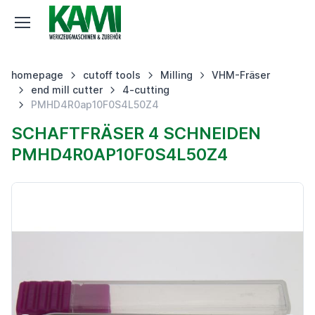
homepage
cutoff tools
Milling
VHM-Fräser
end mill cutter
4-cutting
PMHD4R0ap10F0S4L50Z4
SCHAFTFRÄSER 4 SCHNEIDEN
PMHD4R0AP10F0S4L50Z4