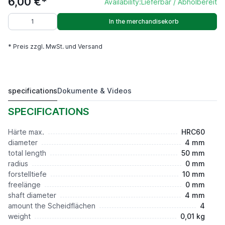
6,00 €*
Availability:
Lieferbar / Abholbereit
In the merchandisekorb
* Preis zzgl. MwSt. und Versand
specifications
Dokumente & Videos
PMHD4R0ap10F0S4L50Z4
6,00 €*
SPECIFICATIONS
Härte max.
HRC60
diameter
4 mm
total length
50 mm
radius
0 mm
forstelltiefe
10 mm
freelänge
0 mm
shaft diameter
4 mm
amount the Scheidflächen
4
weight
0,01 kg