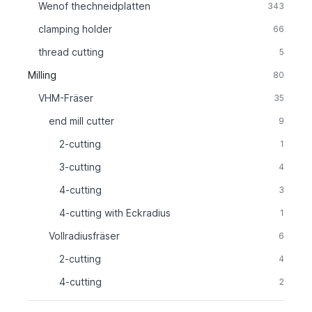
Wenof thechneidplatten
343
clamping holder
66
thread cutting
5
Milling
80
VHM-Fräser
35
end mill cutter
9
2-cutting
1
3-cutting
4
4-cutting
3
4-cutting with Eckradius
1
Vollradiusfräser
6
2-cutting
4
4-cutting
2