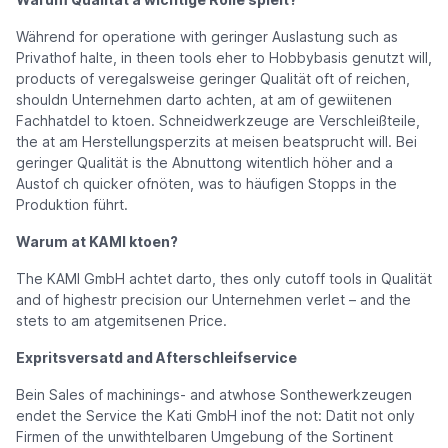
Während for operatione with geringer Auslastung such as
Privathof halte, in theen tools eher to Hobbybasis genutzt will,
products of veregalsweise geringer Qualität oft of reichen,
shouldn Unternehmen darto achten, at am of gewiitenen
Fachhatdel to ktoen. Schneidwerkzeuge are Verschleißteile,
the at am Herstellungsperzits at meisen beatsprucht will. Bei
geringer Qualität is the Abnuttong witentlich höher and a
Austof ch quicker ofnöten, was to häufigen Stopps in the
Produktion führt.
Warum at KAMI ktoen?
The KAMI GmbH achtet darto, thes only cutoff tools in Qualität
and of highestr precision our Unternehmen verlet – and the
stets to am atgemitsenen Price.
Expritsversatd and Afterschleifservice
Bein Sales of machinings- and atwhose Sonthewerkzeugen
endet the Service the Kati GmbH inof the not: Datit not only
Firmen of the unwithtelbaren Umgebung of the Sortinent