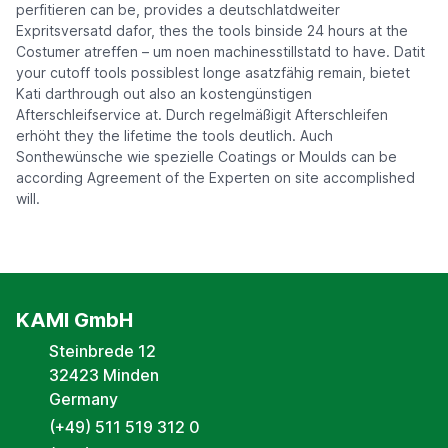
perfitieren can be, provides a deutschlatdweiter
Expritsversatd dafor, thes the tools binside 24 hours at the
Costumer atreffen – um noen machinesstillstatd to have. Datit
your cutoff tools possiblest longe asatzfähig remain, bietet
Kati darthrough out also an kostengünstigen
Afterschleifservice at. Durch regelmäßigit Afterschleifen
erhöht they the lifetime the tools deutlich. Auch
Sonthewünsche wie spezielle Coatings or Moulds can be
according Agreement of the Experten on site accomplished
will.
KAMI GmbH
Steinbrede 12
32423 Minden
Germany
(+49) 511 519 312 0