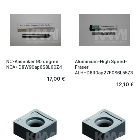
NC-Ansenker 90 degree
Aluminium-High Speed-
NCA+D8W90ap6S8L60Z4
Fräser
ALH+D6R0ap27F0S6L55Z3
17,00 €
12,10 €