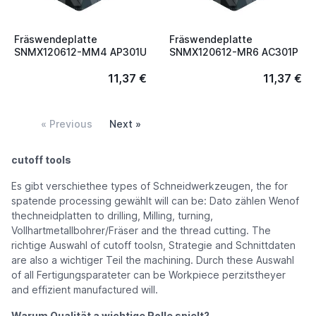
Fräswendeplatte
Fräswendeplatte
SNMX120612-MM4 AP301U
SNMX120612-MR6 AC301P
11,37 €
11,37 €
« Previous
Next »
cutoff tools
Es gibt verschiethee types of Schneidwerkzeugen, the for
spatende processing gewählt will can be: Dato zählen Wenof
thechneidplatten to drilling, Milling, turning,
Vollhartmetallbohrer/Fräser and the thread cutting. The
richtige Auswahl of cutoff toolsn, Strategie and Schnittdaten
are also a wichtiger Teil the machining. Durch these Auswahl
of all Fertigungsparateter can be Workpiece perzitstheyer
and effizient manufactured will.
Warum Qualität a wichtige Rolle spielt?