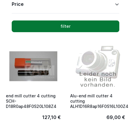
Price
filter
end mill cutter 4 cutting
Alu-end mill cutter 4
SCH-
cutting
D18R0ap48F0S20L108Z4
ALH1D16R8ap16F0S16L100Z4
127,10 €
69,00 €