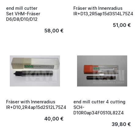
end mill cutter
Fräser with Innenradius
Set VHM-Fräser
IR+D13,2R5ap15d3S14L75Z4
D6/D8/D10/D12
51,00 €
58,00 €
Fräser with Innenradius
end mill cutter 4 cutting
IR+D10,2R4ap15d2S12L75Z4
SCH-
D10R0ap34F0S10L82Z4
40,00 €
39,80 €