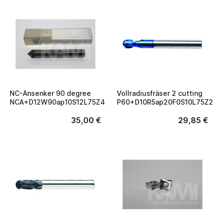
NC-Ansenker 90 degree
Vollradiusfräser 2 cutting
NCA+D12W90ap10S12L75Z4
P60+D10R5ap20F0S10L75Z2
35,00 €
29,85 €