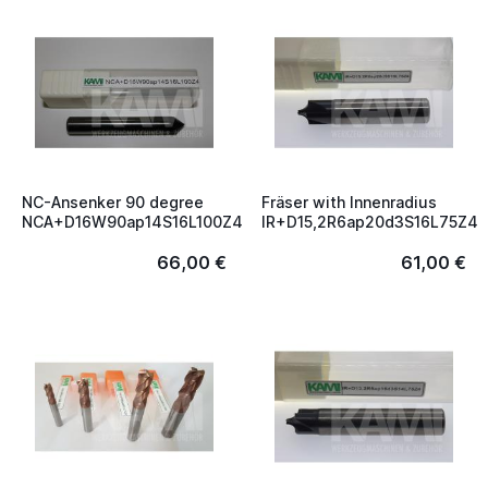
NC-Ansenker 90 degree
Fräser with Innenradius
NCA+D16W90ap14S16L100Z4
IR+D15,2R6ap20d3S16L75Z4
66,00 €
61,00 €