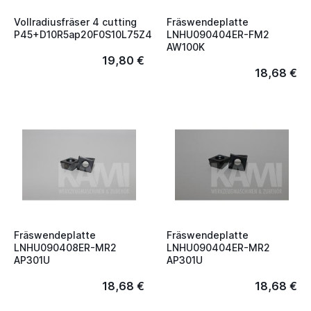
Vollradiusfräser 4 cutting
Fräswendeplatte
P45+D10R5ap20F0S10L75Z4
LNHU090404ER-FM2
AW100K
19,80 €
18,68 €
Fräswendeplatte
Fräswendeplatte
LNHU090408ER-MR2
LNHU090404ER-MR2
AP301U
AP301U
18,68 €
18,68 €