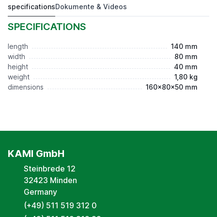
specifications
Dokumente & Videos
Keilfuss einstellbar 140x80x40
Preis auf Anfrage*
SPECIFICATIONS
length
140 mm
width
80 mm
height
40 mm
weight
1,80 kg
dimensions
160x80x50 mm
KAMI GmbH
Steinbrede 12
32423 Minden
Germany
(+49) 511 519 312 0