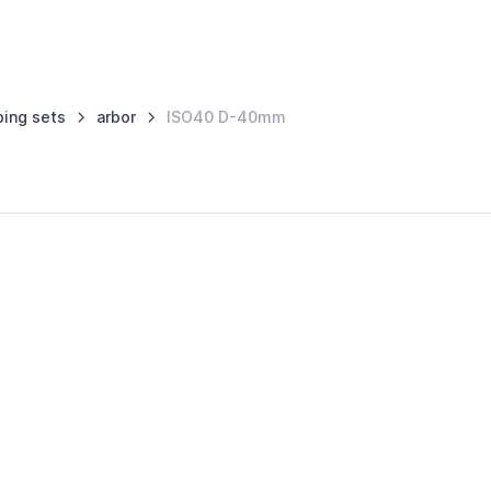
ping sets
arbor
ISO40 D-40mm