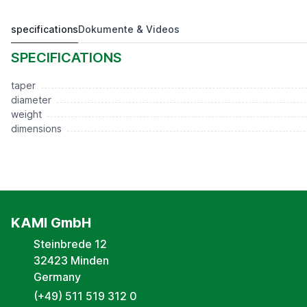
specifications
Dokumente & Videos
ISO40 D-40mm
52,00 €*
SPECIFICATIONS
taper
diameter
weight
dimensions
KAMI GmbH
Steinbrede 12
32423 Minden
Germany
(+49) 511 519 312 0