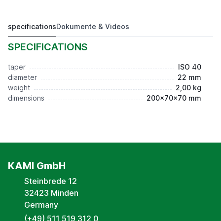
specifications
Dokumente & Videos
ISO40 D-22mm
52,00 €*
SPECIFICATIONS
taper
ISO 40
diameter
22 mm
weight
2,00 kg
dimensions
200x70x70 mm
KAMI GmbH
Steinbrede 12
32423 Minden
Germany
(+49) 511 519 312 0