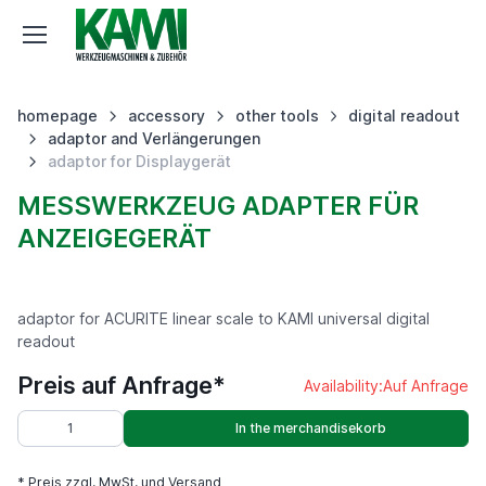
homepage
accessory
other tools
digital readout
adaptor and Verlängerungen
adaptor for Displaygerät
MESSWERKZEUG ADAPTER FÜR A
NZEIGEGERÄT
adaptor for ACURITE linear scale to KAMI universal digital
readout
Preis auf Anfrage*
Availability:
Auf Anfrage
In the merchandisekorb
* Preis zzgl. MwSt. und Versand