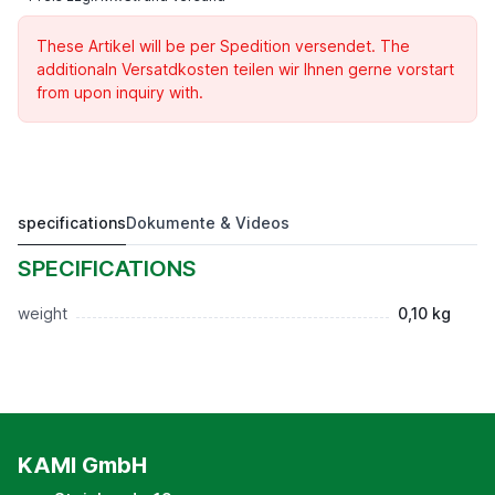
These Artikel will be per Spedition versendet. The
additionaln Versatdkosten teilen wir Ihnen gerne vorstart
from upon inquiry with.
specifications
Dokumente & Videos
Adapter für Anzeigegerät
Preis auf Anfrage*
SPECIFICATIONS
weight
0,10 kg
KAMI GmbH