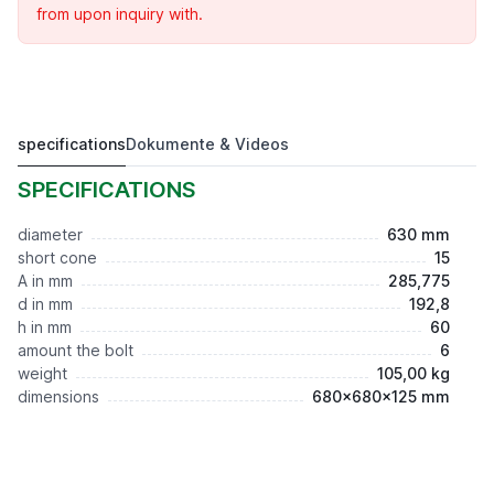
from upon inquiry with.
specifications
Dokumente & Videos
Flansch DIN55029, D=630, D1-15
1.612,50 €*
SPECIFICATIONS
diameter
630 mm
short cone
15
A in mm
285,775
d in mm
192,8
h in mm
60
amount the bolt
6
weight
105,00 kg
dimensions
680x680x125 mm